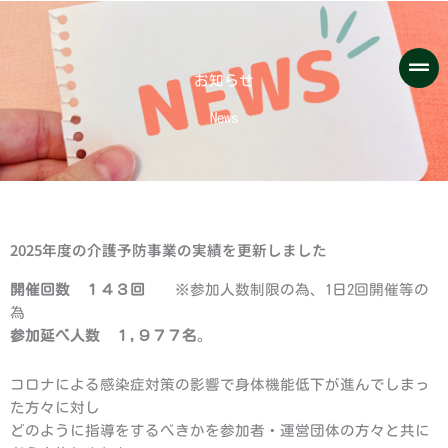
内
容
を
ス
お知らせ
キ
News
ッ
プ
2025年度の介護予防事業の実績を更新しました
開催回数 １４３回
※参加人数制限の為、1日2回開催等の
為
参加延べ人数 １,９７７名
。
コロナによる感染症対策の影響で身体機能低下が進んでしまっ
た方々に対し
どのように指導をするべきかを参加者・運営団体の方々と共に