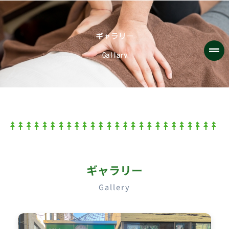
内
容
を
ギャラリー
ス
キ
Gallary
ッ
プ
ギャラリー
Gallery